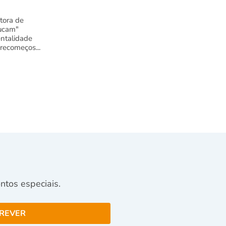
tora de
ucam"
ntalidade
 recomeços...
tos especiais.