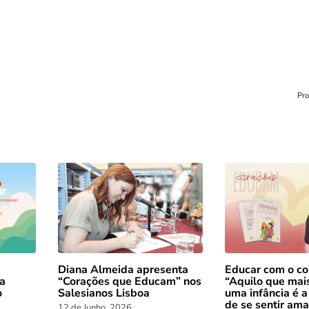
Pr
Diana Almeida apresenta
Educar com o co
 a
“Corações que Educam” nos
“Aquilo que mai
o
Salesianos Lisboa
uma infância é a
de se sentir am
12 de Junho, 2026