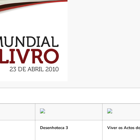
Desenhoteca 3
Viver os Actos d