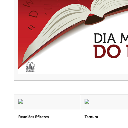
Reuniões Eficazes
Ternura