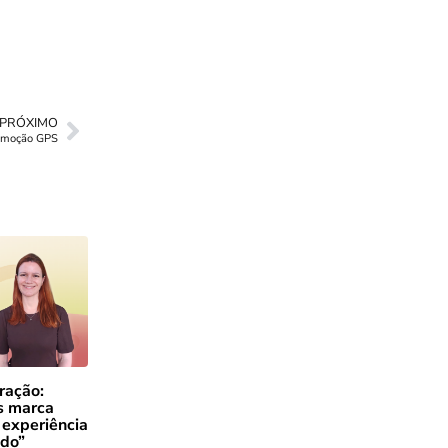
PRÓXIMO
omoção GPS
ração:
s marca
 experiência
ado”