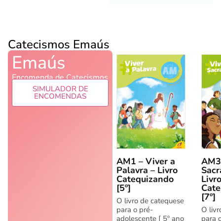
Catecismos Emaús
Emaús
Encomenda de Catecismos
SIMULADOR DE
ENCOMENDAS
AM1 – Viver a
AM3 
Palavra – Livro
Sacr
Catequizando
Livr
[5º]
Cate
[7º]
O livro de catequese
para o pré-
O liv
adolescente [ 5º ano
para 