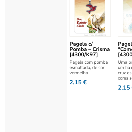
Pagela c/
Pagel
Pomba – Crisma
“Com
[4300/K97]
[4300
Pagela com pomba
Uma pa
esmaltada, de cor
um fio
vermelha.
cruz e
cores s
2,15
€
2,15