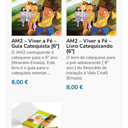
AM2 – Viver a Fé –
AM2 – Viver a Fé –
Guia Catequista [6º]
Livro Catequizando
[6º]
O AM2 corresponde à
catequese para o 6º ano
O livro de catequese para
(Itinerário Emaús). Este
o pré-adolescente [ 6º
livro é o guia para o
ano ] do Itinenário de
catequista orientar…
Iniciação à Vida Cristã
(Emaús).
8,00
€
8,00
€