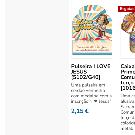
Esgotad
Pulseira I LOVE
Caixa
JESUS
Prime
[5102/G40]
Comu
terço
Uma pulseira em
[101
cordão vermelho
com medalha com a
Uma ca
inscrição “I ❤ Jesus”
alusiva
Sacram
2,15
€
Comunh
terço d
colorid
metal.