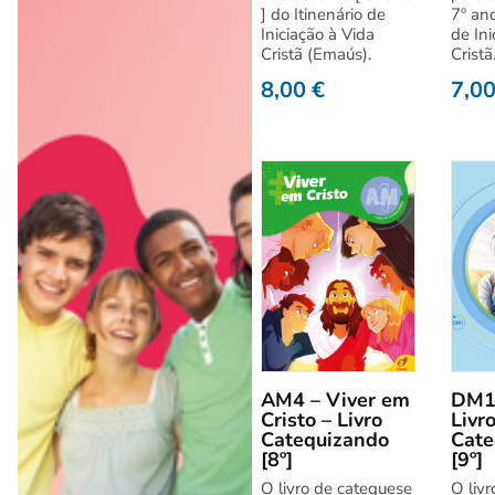
] do Itinenário de
7º ano
Iniciação à Vida
de Ini
Cristã (Emaús).
Cristã
8,00
€
7,0
AM4 – Viver em
DM1 
Cristo – Livro
Livr
Catequizando
Cate
[8º]
[9º]
O livro de catequese
O liv