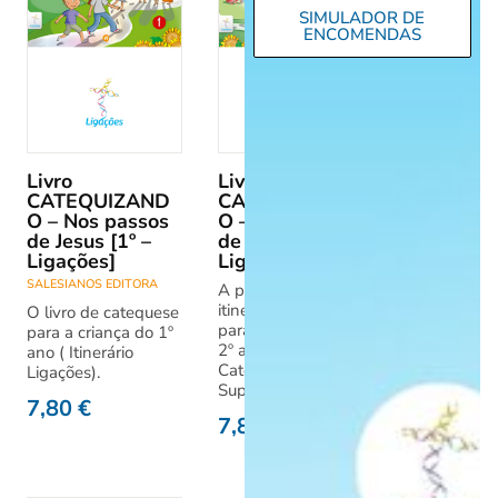
SIMULADOR DE
ENCOMENDAS
Livro
Livro
CATEQUIZAND
CATEQUIZAND
O – Nos passos
O – No abraço
de Jesus [1º –
de Jesus [2º –
Ligações]
Ligações]
SALESIANOS EDITORA
A proposta do
itinerário Ligações
O livro de catequese
para a catequese do
para a criança do 1º
2º ano. Livro do
ano ( Itinerário
Catequizando +
Ligações).
Suplemento
7,80
€
7,80
€