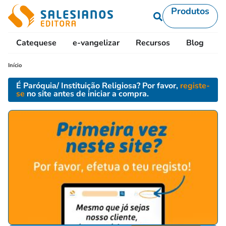
Produtos
Catequese
e-vangelizar
Recursos
Blog
L
Início
É Paróquia/ Instituição Religiosa? Por favor,
registe-
se
no site antes de iniciar a compra.