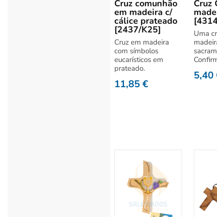
Cruz comunhão
Cruz 
em madeira c/
made
cálice prateado
[431
[2437/K25]
Uma c
Cruz em madeira
madeir
com símbolos
sacram
eucarísticos em
Confir
prateado.
5,40
11,85
€