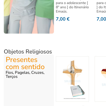
para o adolescente [
para 
8º ano ] do Itinenário
] do I
Emaús.
Emaú
7,00
€
7,0
Objetos Religiosos
Presentes
com sentido
Fios, Pagelas, Cruzes,
Terços