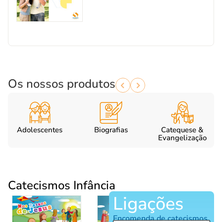
Os nossos produtos
Adolescentes
Biografias
Catequese &
Evangelização
Catecismos Infância
Ligações
Encomenda de catecismos