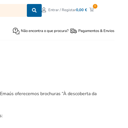
0
0,00
€
Entrar / Registar
Não encontra o que procura?
Pagamentos & Envios
e Emaús oferecemos brochuras “À descoberta da
s: