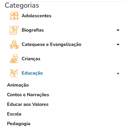
Categorias
Adolescentes
Biografias
para crianças
Catequese e Evangelização
para Jovens
Ligações
Crianças
Adultos
SNEC
Educação
Emaús
Animação
Bíblia
Contos e Narrações
Catequese de Adolescentes
Educar aos Valores
Catequese de Crianças
Escola
Catequese de Jovens
Pedagogia
Catequese de Adultos