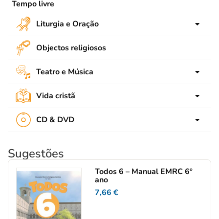
Tempo livre
Formação de Catequistas
Liturgia e Oração
Advento
Objectos religiosos
Natal
Teatro e Música
Quaresma
Música
Páscoa
Vida cristã
Teatro
Tempo comum
Cultura cristã
CD & DVD
Devoção
Espiritualidade
CD audio
Eucaristia
Propostas pastorais
Sugestões
DVD
Sacramentos
Todos 6 – Manual EMRC 6º
Maria e santos
ano
7,66
€