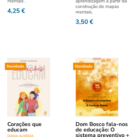
Mentais”.
aprendizagem a partir da
construção de mapas
4,25
€
mentais.
3,50
€
Novidade
Novidade
Corações que
Dom Bosco fala-nos
educam
de educação: O
sistema preventivo +
DIANA ALMEIDA