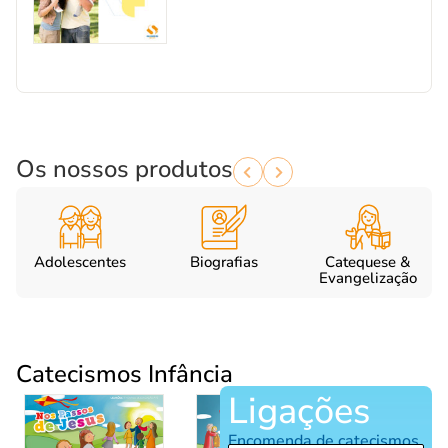
Os nossos produtos
Adolescentes
Biografias
Catequese &
Evangelização
Catecismos Infância
Ligações
Encomenda de catecismos