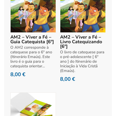
AM2 – Viver a Fé –
AM2 – Viver a Fé –
Guia Catequista [6º]
Livro Catequizando
[6º]
O AM2 corresponde à
catequese para o 6º ano
O livro de catequese para
(Itinerário Emaús). Este
o pré-adolescente [ 6º
livro é o guia para o
ano ] do Itinenário de
catequista orientar…
Iniciação à Vida Cristã
(Emaús).
8,00
€
8,00
€