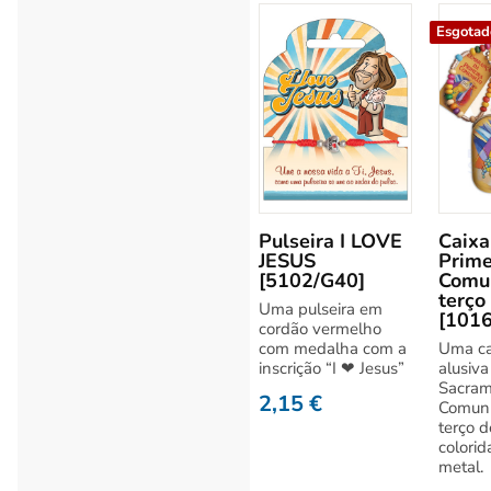
Esgotad
Pulseira I LOVE
Caixa
JESUS
Prime
[5102/G40]
Comu
terço
Uma pulseira em
[101
cordão vermelho
com medalha com a
Uma ca
inscrição “I ❤ Jesus”
alusiva
Sacram
2,15
€
Comunh
terço d
colorid
metal.