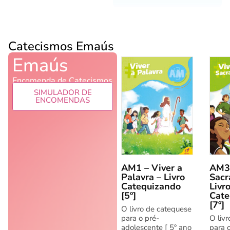
Catecismos Emaús
Emaús
Encomenda de Catecismos
SIMULADOR DE
ENCOMENDAS
AM1 – Viver a
AM3 
Palavra – Livro
Sacr
Catequizando
Livr
[5º]
Cate
[7º]
O livro de catequese
para o pré-
O liv
adolescente [ 5º ano
para 