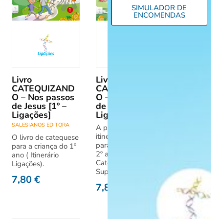
SIMULADOR DE
ENCOMENDAS
Livro
Livro
CATEQUIZAND
CATEQUIZAND
O – Nos passos
O – No abraço
de Jesus [1º –
de Jesus [2º –
Ligações]
Ligações]
SALESIANOS EDITORA
A proposta do
itinerário Ligações
O livro de catequese
para a catequese do
para a criança do 1º
2º ano. Livro do
ano ( Itinerário
Catequizando +
Ligações).
Suplemento
7,80
€
7,80
€