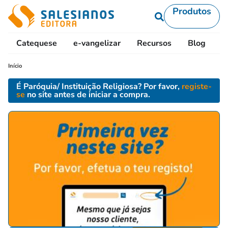
Produtos
Catequese
e-vangelizar
Recursos
Blog
L
Início
É Paróquia/ Instituição Religiosa? Por favor,
registe-
se
no site antes de iniciar a compra.