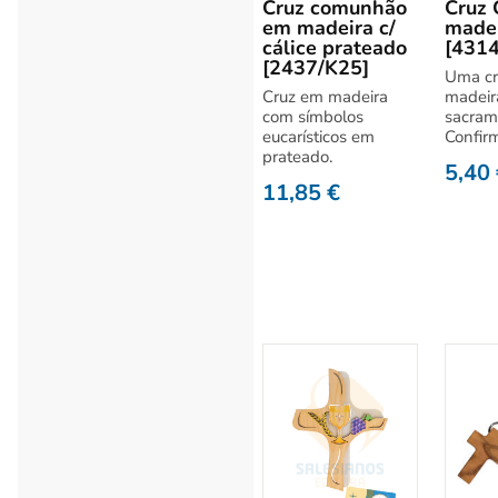
Cruz comunhão
Cruz 
em madeira c/
made
cálice prateado
[431
[2437/K25]
Uma c
Cruz em madeira
madeir
com símbolos
sacram
eucarísticos em
Confir
prateado.
5,40
11,85
€