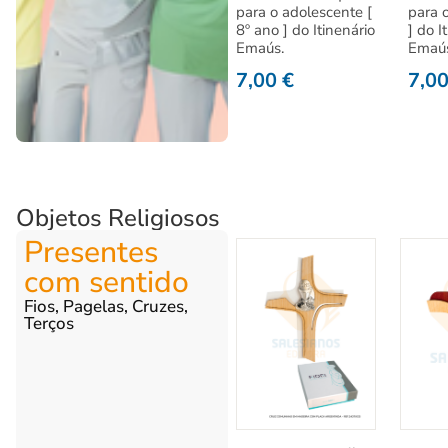
para o adolescente [
para 
8º ano ] do Itinenário
] do I
Emaús.
Emaú
7,00
€
7,0
Objetos Religiosos
Presentes
com sentido
Fios, Pagelas, Cruzes,
Terços