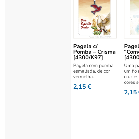
Pagela c/
Pagel
Pomba – Crisma
“Com
[4300/K97]
[4300
Pagela com pomba
Uma pa
esmaltada, de cor
um fio
vermelha.
cruz e
cores s
2,15
€
2,15