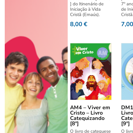
] do Itinenário de
7º ano
Iniciação à Vida
de Ini
Cristã (Emaús).
Cristã
8,00
€
7,0
AM4 – Viver em
DM1 
Cristo – Livro
Livr
Catequizando
Cate
[8º]
[9º]
O livro de catequese
O liv