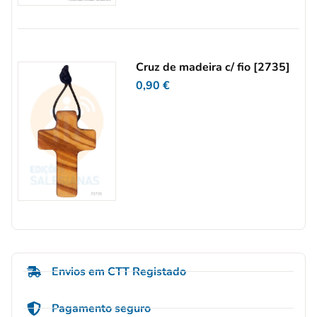
Cruz de madeira c/ fio [2735]
0,90
€
Envios em CTT Registado
Pagamento seguro