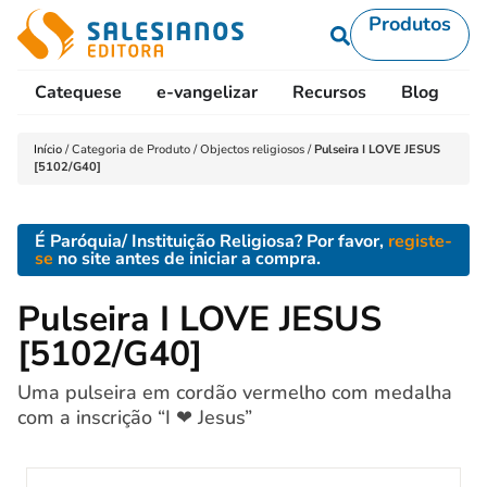
Produtos
Catequese
e-vangelizar
Recursos
Blog
L
Início
/
Categoria de Produto
/
Objectos religiosos
/
Pulseira I LOVE JESUS
[5102/G40]
É Paróquia/ Instituição Religiosa? Por favor,
registe-
se
no site antes de iniciar a compra.
Pulseira I LOVE JESUS
[5102/G40]
Uma pulseira em cordão vermelho com medalha
com a inscrição “I ❤ Jesus”