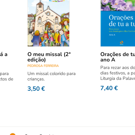
á a
O meu missal (2ª
Orações de tu
edição)
ano A
PEDROSA FERREIRA
Para rezar aos d
dias festivos, a pa
 para
Um missal colorido para
Liturgia da Palavr
xtos de
crianças.
7,40
€
3,50
€