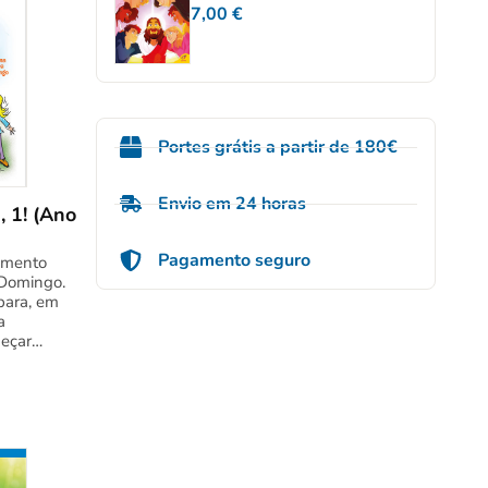
7,00
€
Portes grátis a partir de 180€
Envio em 24 horas
, 1! (Ano
Pagamento seguro
omento
Domingo.
para, em
a
meçar…