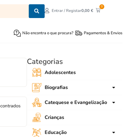
0
0,00
€
Entrar / Registar
Não encontra o que procura?
Pagamentos & Envios
Categorias
Adolescentes
Biografias
para crianças
Catequese e Evangelização
ncontrados
para Jovens
Ligações
Crianças
Adultos
SNEC
Educação
Emaús