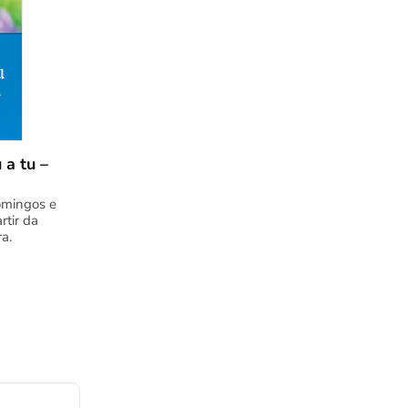
 a tu –
omingos e
rtir da
a.