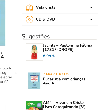
Música
Vida cristã
Teatro
Cultura cristã
CD & DVD
Espiritualidade
CD audio
Propostas pastorais
Sugestões
DVD
Jacinta – Pastorinha Fátima
[17317-DROPS]
m
8,99
€
 A
esgotado.
 sugerimos-
PEDROSA FERREIRA
celebrar
Eucaristia com crianças.
no A”
Ano A
AM4 – Viver em Cristo –
Livro Catequizando [8º]