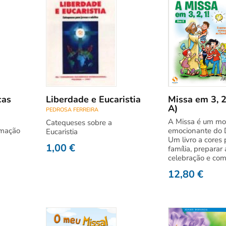
cas
Liberdade e Eucaristia
Missa em 3, 2
A)
PEDROSA FERREIRA
A Missa é um m
Catequeses sobre a
imação
emocionante do 
Eucaristia
Um livro a cores 
1,00
€
família, preparar 
celebração e co
12,80
€