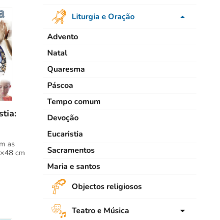
Animação
Bíblia
Liturgia e Oração
Contos e Narrações
Catequese de Adolescentes
Advento
Educar aos Valores
Catequese de Crianças
Natal
Escola
Catequese de Jovens
Quaresma
Pedagogia
Catequese de Adultos
Páscoa
Tempo livre
Formação de Catequistas
Tempo comum
tia:
Devoção
Eucaristia
om as
Sacramentos
8×48 cm
Maria e santos
Objectos religiosos
Teatro e Música