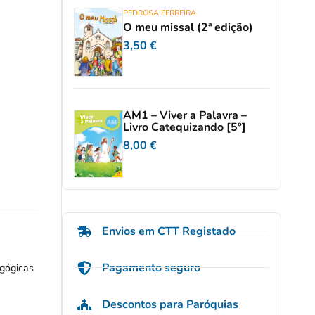
PEDROSA FERREIRA
O meu missal (2ª edição)
3,50
€
AM1 – Viver a Palavra –
Livro Catequizando [5º]
8,00
€
Envios em CTT Registado
Pagamento seguro
agógicas
Descontos para Paróquias