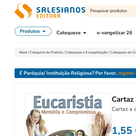
Produtos
Catequese
e-vangelizar 26
Início
/
Categoria de Produto
/
Catequese e Evangelização
/
Catequese de Cr
É Paróquia/ Instituição Religiosa? Por favor,
registe
Cartaz
Cartaz a
1,55