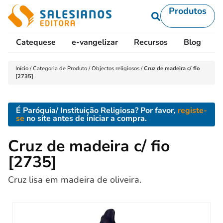
Produtos
Catequese
e-vangelizar
Recursos
Blog
L
Início
/
Categoria de Produto
/
Objectos religiosos
/
Cruz de madeira c/ fio
[2735]
É Paróquia/ Instituição Religiosa? Por favor,
registe-
se
no site antes de iniciar a compra.
Cruz de madeira c/ fio
[2735]
Cruz lisa em madeira de oliveira.