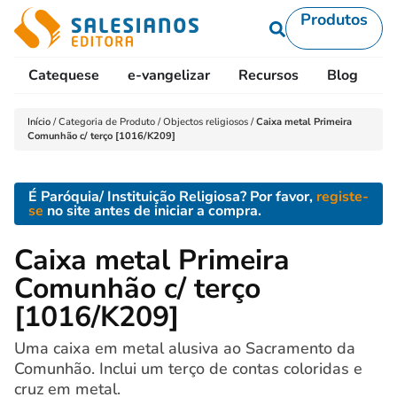
Produtos
Catequese
e-vangelizar
Recursos
Blog
L
Início
/
Categoria de Produto
/
Objectos religiosos
/
Caixa metal Primeira
Comunhão c/ terço [1016/K209]
É Paróquia/ Instituição Religiosa? Por favor,
registe-
se
no site antes de iniciar a compra.
Caixa metal Primeira
Comunhão c/ terço
[1016/K209]
Uma caixa em metal alusiva ao Sacramento da
Comunhão. Inclui um terço de contas coloridas e
cruz em metal.