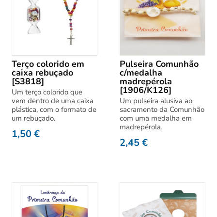
Terço colorido em
Pulseira Comunhão
caixa rebuçado
c/medalha
[S3818]
madrepérola
[1906/K126]
Um terço colorido que
vem dentro de uma caixa
Um pulseira alusiva ao
plástica, com o formato de
sacramento da Comunhão
um rebuçado.
com uma medalha em
madrepérola.
1,50
€
2,45
€