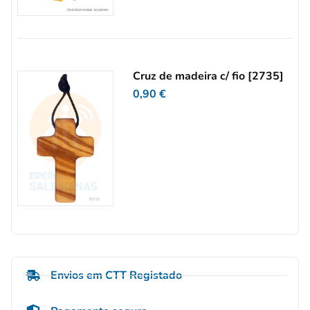
Cruz de madeira c/ fio [2735]
0,90
€
Envios em CTT Registado