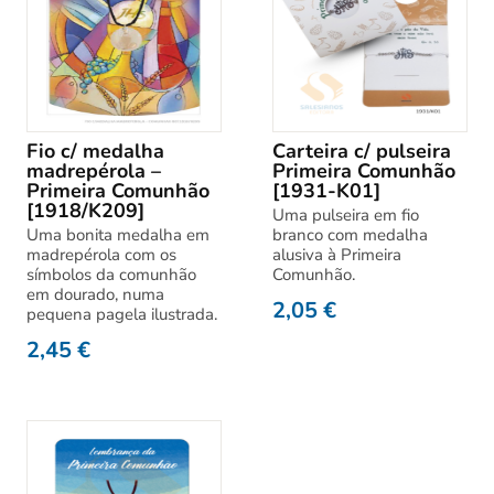
Fio c/ medalha
Carteira c/ pulseira
madrepérola –
Primeira Comunhão
Primeira Comunhão
[1931-K01]
[1918/K209]
Uma pulseira em fio
Uma bonita medalha em
branco com medalha
madrepérola com os
alusiva à Primeira
símbolos da comunhão
Comunhão.
em dourado, numa
2,05
€
pequena pagela ilustrada.
2,45
€