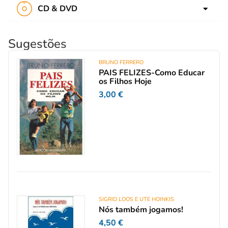
Cultura cristã
CD & DVD
Sacramentos
Espiritualidade
CD audio
Maria e santos
Propostas pastorais
Sugestões
DVD
BRUNO FERRERO
PAIS FELIZES-Como Educar
os Filhos Hoje
3,00
€
SIGRID LOOS E UTE HOINKIS
Nós também jogamos!
4,50
€