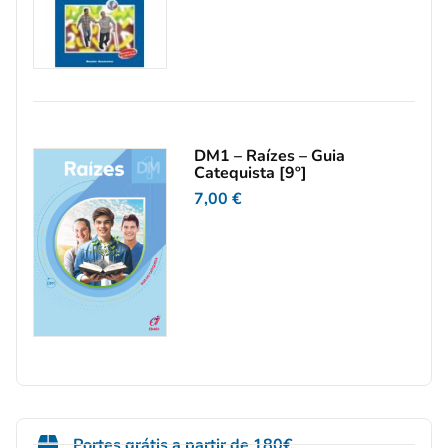
DM1 – Raízes – Guia
Catequista [9º]
7,00
€
Portes grátis a partir de 180€