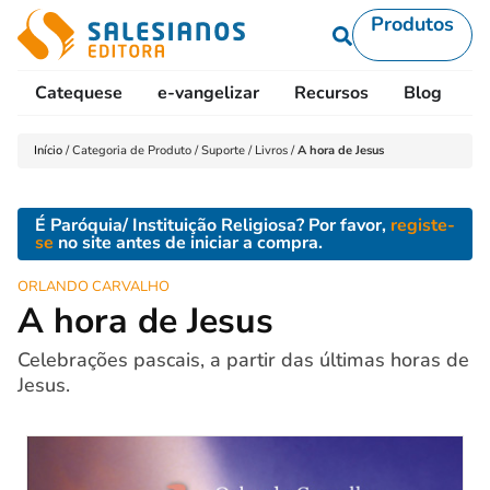
Produtos
Catequese
e-vangelizar
Recursos
Blog
L
Início
/
Categoria de Produto
/
Suporte
/
Livros
/
A hora de Jesus
É Paróquia/ Instituição Religiosa? Por favor,
registe-
se
no site antes de iniciar a compra.
ORLANDO CARVALHO
A hora de Jesus
Celebrações pascais, a partir das últimas horas de
Jesus.