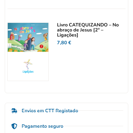
Livro CATEQUIZANDO – No
abraço de Jesus [2º –
Ligações]
7,80
€
Envios em CTT Registado
Pagamento seguro