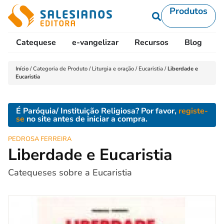
Produtos
Catequese
e-vangelizar
Recursos
Blog
L
Início
/
Categoria de Produto
/
Liturgia e oração
/
Eucaristia
/
Liberdade e
Eucaristia
É Paróquia/ Instituição Religiosa? Por favor,
registe-
se
no site antes de iniciar a compra.
PEDROSA FERREIRA
Liberdade e Eucaristia
Catequeses sobre a Eucaristia