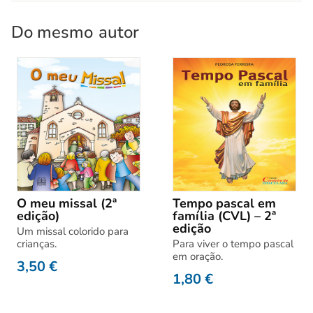
Do mesmo
autor
O meu missal (2ª
Tempo pascal em
edição)
família (CVL) – 2ª
edição
Um missal colorido para
crianças.
Para viver o tempo pascal
em oração.
3,50
€
1,80
€