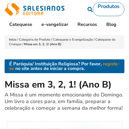
Produtos
Catequese
e-vangelizar
Recursos
Blog
L
Início
/
Categoria de Produto
/
Catequese e Evangelização
/
Catequese de
Crianças
/
Missa em 3, 2, 1! (Ano B)
É Paróquia/ Instituição Religiosa? Por favor,
registe-
se
no site antes de iniciar a compra.
Missa em 3, 2, 1! (Ano B)
A Missa é um momento emocionante do Domingo.
Um livro a cores para, em família, preparar a
celebração e começar a semana da melhor forma!