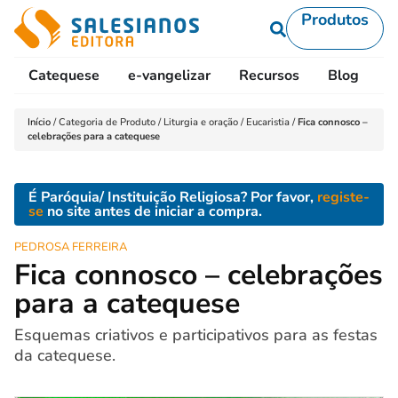
Produtos
Catequese
e-vangelizar
Recursos
Blog
L
Início
/
Categoria de Produto
/
Liturgia e oração
/
Eucaristia
/
Fica connosco –
celebrações para a catequese
É Paróquia/ Instituição Religiosa? Por favor,
registe-
se
no site antes de iniciar a compra.
PEDROSA FERREIRA
Fica connosco – celebrações
para a catequese
Esquemas criativos e participativos para as festas
da catequese.