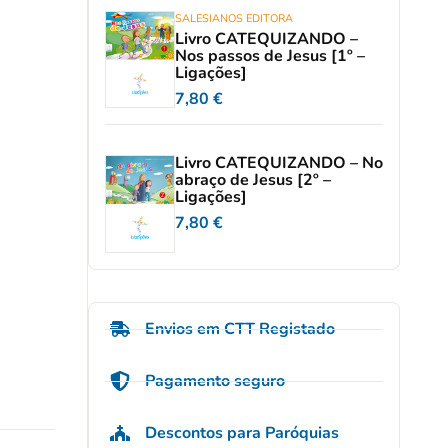
SALESIANOS EDITORA
Livro CATEQUIZANDO –
Nos passos de Jesus [1º –
Ligações]
7,80
€
Livro CATEQUIZANDO – No
abraço de Jesus [2º –
Ligações]
7,80
€
Envios em CTT Registado
Pagamento seguro
Descontos para Paróquias