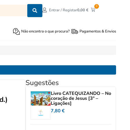
0
0,00
€
Entrar / Registar
Não encontra o que procura?
Pagamentos & Envios
Sugestões
Livro CATEQUIZANDO – No
d.)
coração de Jesus [3º –
Ligações]
7,80
€