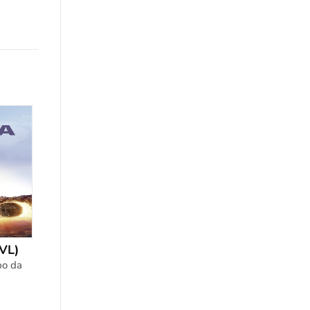
VL)
po da