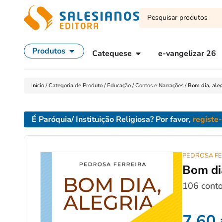
Produtos
Catequese
e-vangelizar 26
Início
/
Categoria de Produto
/
Educação
/
Contos e Narrações
/
Bom dia, aleg
É Paróquia/ Instituição Religiosa? Por favor,
registe
PEDROSA FE
Bom dia
106 conto
7,60