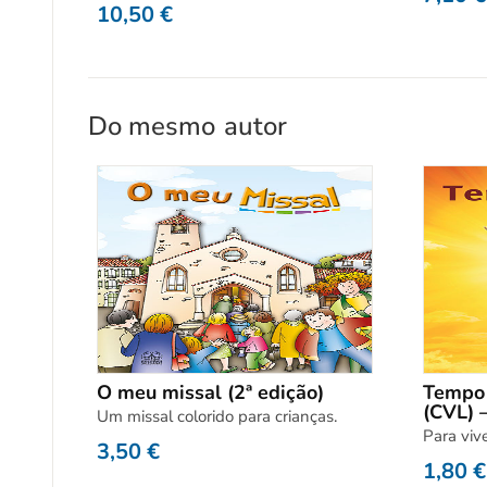
10,50
€
Do mesmo
autor
O meu missal (2ª edição)
Tempo 
(CVL) –
Um missal colorido para crianças.
Para viv
3,50
€
1,80
€