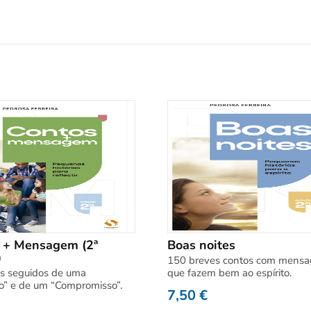
 + Mensagem (2ª
Boas noites
)
150 breves contos com mens
s seguidos de uma
que fazem bem ao espírito.
o” e de um “Compromisso”.
7,50
€