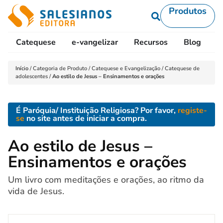
Produtos
Catequese
e-vangelizar
Recursos
Blog
L
Início
/
Categoria de Produto
/
Catequese e Evangelização
/
Catequese de
adolescentes
/
Ao estilo de Jesus – Ensinamentos e orações
É Paróquia/ Instituição Religiosa? Por favor,
registe-
se
no site antes de iniciar a compra.
Ao estilo de Jesus –
Ensinamentos e orações
Um livro com meditações e orações, ao ritmo da
vida de Jesus.