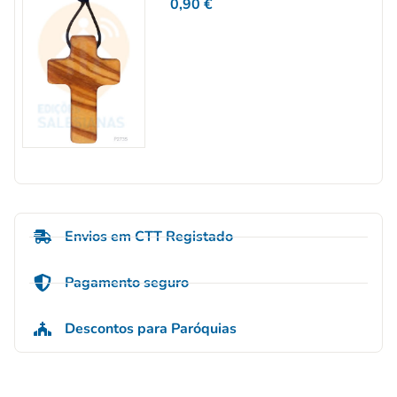
0,90
€
Envios em CTT Registado
Pagamento seguro
Descontos para Paróquias