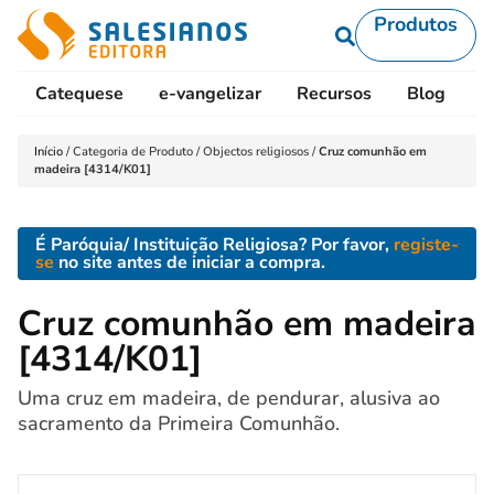
Produtos
Catequese
e-vangelizar
Recursos
Blog
L
Início
/
Categoria de Produto
/
Objectos religiosos
/
Cruz comunhão em
madeira [4314/K01]
É Paróquia/ Instituição Religiosa? Por favor,
registe-
se
no site antes de iniciar a compra.
Cruz comunhão em madeira
[4314/K01]
Uma cruz em madeira, de pendurar, alusiva ao
sacramento da Primeira Comunhão.