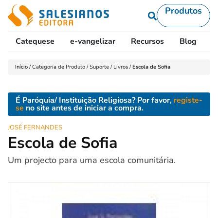
Produtos
Catequese
e-vangelizar
Recursos
Blog
L
Início
/
Categoria de Produto
/
Suporte
/
Livros
/
Escola de Sofia
É Paróquia/ Instituição Religiosa? Por favor,
registe-
se
no site antes de iniciar a compra.
JOSÉ FERNANDES
Escola de Sofia
Um projecto para uma escola comunitária.