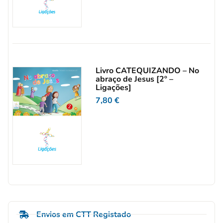
Livro CATEQUIZANDO – No
abraço de Jesus [2º –
Ligações]
7,80
€
Envios em CTT Registado