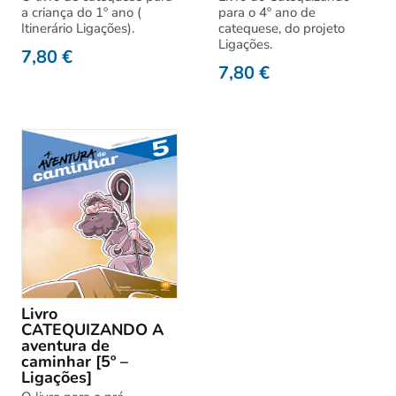
a criança do 1º ano (
para o 4º ano de
Itinerário Ligações).
catequese, do projeto
Ligações.
7,80
€
7,80
€
Livro
CATEQUIZANDO A
aventura de
caminhar [5º –
Ligações]