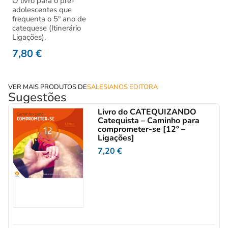
O livro para o pré-
adolescentes que
frequenta o 5º ano de
catequese (Itinerário
Ligações).
7,80
€
VER MAIS PRODUTOS DE
SALESIANOS EDITORA
Sugestões
Livro do CATEQUIZANDO
Catequista – Caminho para
comprometer-se [12º –
Ligações]
7,20
€