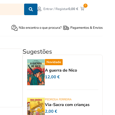
0
0,00
€
Entrar / Registar
Não encontra o que procura?
Pagamentos & Envios
Sugestões
Novidade
A guerra de Nico
12,00
€
PEDROSA FERREIRA
Via-Sacra com crianças
2,00
€