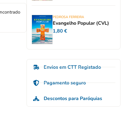
encontrado
PEDROSA FERREIRA
Evangelho Popular (CVL)
1,80
€
Envios em CTT Registado
Pagamento seguro
Descontos para Paróquias