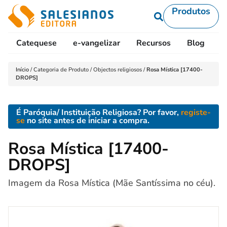
Produtos
Catequese
e-vangelizar
Recursos
Blog
L
Início
/
Categoria de Produto
/
Objectos religiosos
/
Rosa Mística [17400-
DROPS]
É Paróquia/ Instituição Religiosa? Por favor,
registe-
se
no site antes de iniciar a compra.
Rosa Mística [17400-
DROPS]
Imagem da Rosa Mística (Mãe Santíssima no céu).