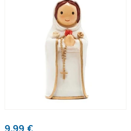
9,99
€