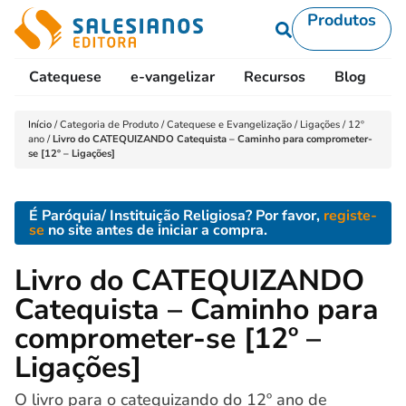
Produtos
Catequese
e-vangelizar
Recursos
Blog
L
Início
/
Categoria de Produto
/
Catequese e Evangelização
/
Ligações
/
12º
ano
/
Livro do CATEQUIZANDO Catequista – Caminho para comprometer-
se [12º – Ligações]
É Paróquia/ Instituição Religiosa? Por favor,
registe-
se
no site antes de iniciar a compra.
Livro do CATEQUIZANDO
Catequista – Caminho para
comprometer-se [12º –
Ligações]
O livro para o catequizando do 12º ano de