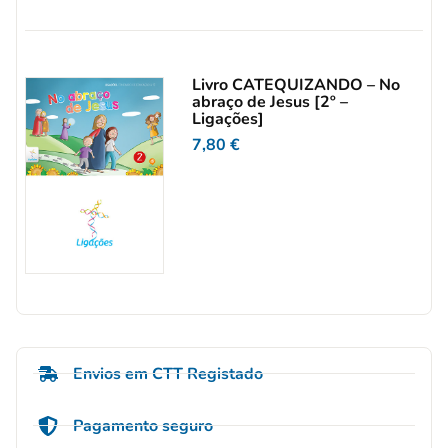
Livro CATEQUIZANDO – No
abraço de Jesus [2º –
Ligações]
7,80
€
Envios em CTT Registado
Pagamento seguro