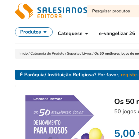
Produtos
Catequese
e-vangelizar 26
Início
/
Categoria de Produto
/
Suporte
/
Livros
/
Os 50 melhores jogos de m
É Paróquia/ Instituição Religiosa? Por favor,
registe
Os 50 
50 jogos 
5,00