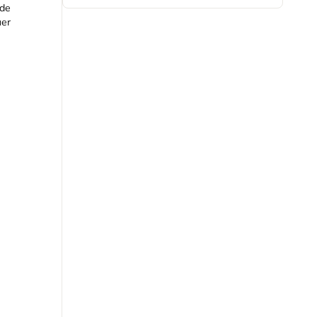
 de
uer