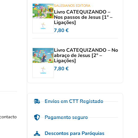
SALESIANOS EDITORA
Livro CATEQUIZANDO –
Nos passos de Jesus [1º –
Ligações]
7,80
€
Livro CATEQUIZANDO – No
abraço de Jesus [2º –
Ligações]
7,80
€
Envios em CTT Registado
 contacto
Pagamento seguro
Descontos para Paróquias