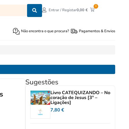
0
0,00
€
Entrar / Registar
Não encontra o que procura?
Pagamentos & Envios
Sugestões
s
Livro CATEQUIZANDO – No
coração de Jesus [3º –
Ligações]
7,80
€