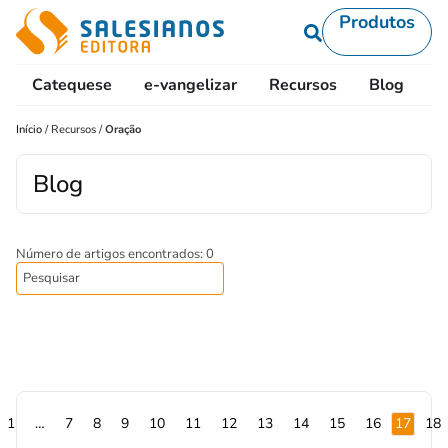
Produtos
Catequese
e-vangelizar
Recursos
Blog
L
Início
/
Recursos
/
Oração
Blog
Número de artigos encontrados: 0
1
…
7
8
9
10
11
12
13
14
15
16
17
18