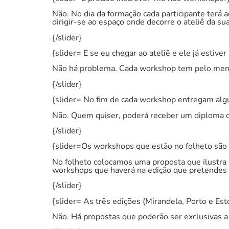
Não. No dia da formação cada participante terá 
dirigir-se ao espaço onde decorre o ateliê da sua
{/slider}
{slider= E se eu chegar ao ateliê e ele já estiver
Não há problema. Cada workshop tem pelo menos
{/slider}
{slider= No fim de cada workshop entregam al
Não. Quem quiser, poderá receber um diploma de
{/slider}
{slider=Os workshops que estão no folheto são d
No folheto colocamos uma proposta que ilustra a
workshops que haverá na edição que pretendes f
{/slider}
{slider= As três edições (Mirandela, Porto e E
Não. Há propostas que poderão ser exclusivas 