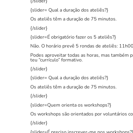
{/slider}
{slider= Qual a duração dos ateliês?}
Os ateliês têm a duração de 75 minutos.
{/slider}
{slider=É obrigatório fazer os 5 ateliês?}
Não. O horário prevê 5 rondas de ateliês: 11h0
Podes aproveitar todas as horas, mas também pod
teu “currículo” formativo.
{/slider}
{slider= Qual a duração dos ateliês?}
Os ateliês têm a duração de 75 minutos.
{/slider}
{slider=Quem orienta os workshops?}
Os workshops são orientados por voluntários co
{/slider}
{slider=É preciso inscrever-me nos workshops?