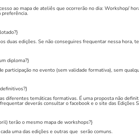
acesso ao mapa de ateliês que ocorrerão no dia: Workshop/ hora
 preferência.
 lotado?}
 duas edições. Se não conseguires frequentar nessa hora, te
gum diploma?}
 participação no evento (sem validade formativa), sem qualq
efinitivos?}
s diferentes temáticas formativas. É uma proposta não definit
requentar deverás consultar o facebook e o site das Edições S
storil) terão o mesmo mapa de workshops?}
a cada uma das edições e outras que serão comuns.