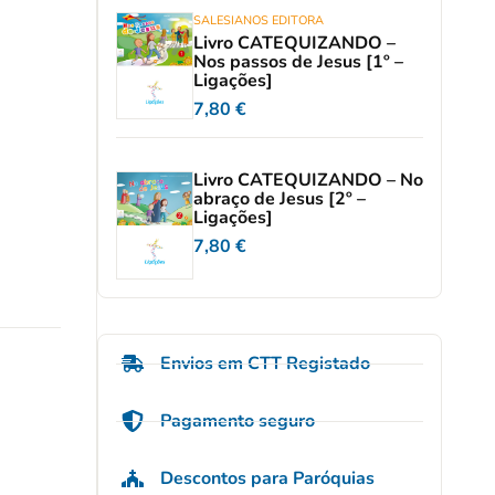
SALESIANOS EDITORA
Livro CATEQUIZANDO –
Nos passos de Jesus [1º –
Ligações]
7,80
€
Livro CATEQUIZANDO – No
abraço de Jesus [2º –
Ligações]
7,80
€
Envios em CTT Registado
Pagamento seguro
Descontos para Paróquias