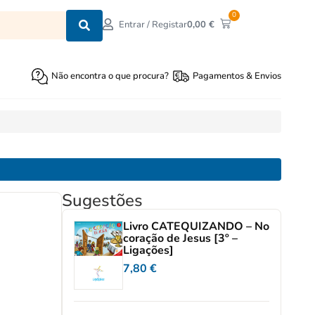
0
0,00
€
Entrar / Registar
Não encontra o que procura?
Pagamentos & Envios
Sugestões
Livro CATEQUIZANDO – No
coração de Jesus [3º –
Ligações]
7,80
€