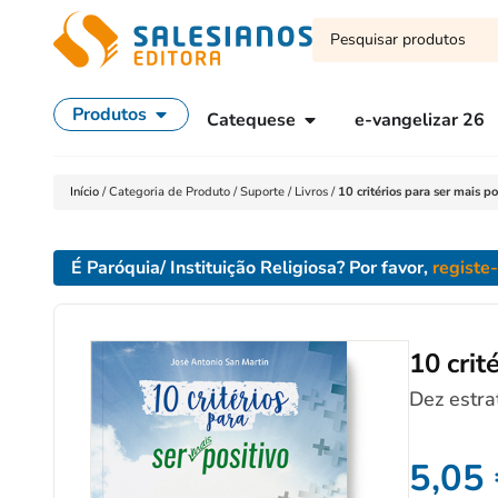
Produtos
Catequese
e-vangelizar 26
Início
/
Categoria de Produto
/
Suporte
/
Livros
/
10 critérios para ser mais po
É Paróquia/ Instituição Religiosa? Por favor,
registe
10 crit
Dez estra
5,05