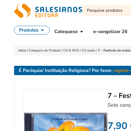
Produtos
Catequese
e-vangelizar 26
Início
/
Categoria de Produto
/
CD & DVD
/
CD audio
/
7 – Festivais de música
É Paróquia/ Instituição Religiosa? Por favor,
registe
7 – Fes
Sete canç
7,90