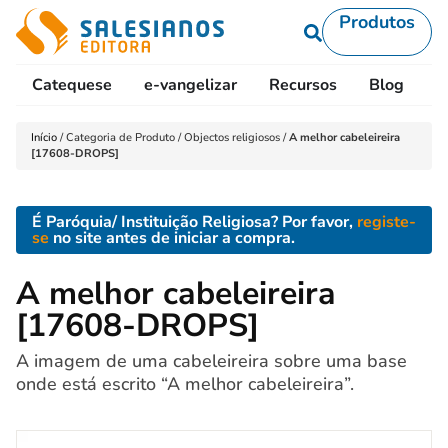
Produtos
Catequese
e-vangelizar
Recursos
Blog
L
Início
/
Categoria de Produto
/
Objectos religiosos
/
A melhor cabeleireira
[17608-DROPS]
É Paróquia/ Instituição Religiosa? Por favor,
registe-
se
no site antes de iniciar a compra.
A melhor cabeleireira
[17608-DROPS]
A imagem de uma cabeleireira sobre uma base
onde está escrito “A melhor cabeleireira”.