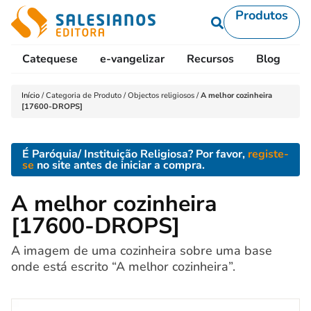
Produtos
Catequese
e-vangelizar
Recursos
Blog
L
Início
/
Categoria de Produto
/
Objectos religiosos
/
A melhor cozinheira
[17600-DROPS]
É Paróquia/ Instituição Religiosa? Por favor,
registe-
se
no site antes de iniciar a compra.
A melhor cozinheira
[17600-DROPS]
A imagem de uma cozinheira sobre uma base
onde está escrito “A melhor cozinheira”.