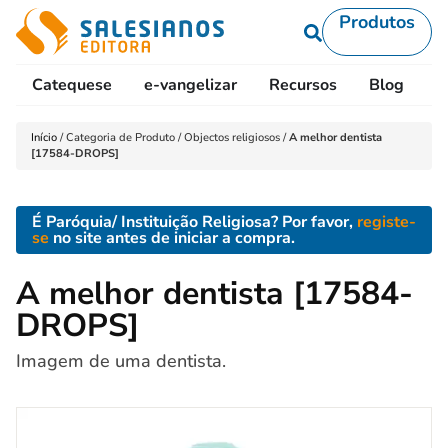
Produtos
Catequese
e-vangelizar
Recursos
Blog
L
Início
/
Categoria de Produto
/
Objectos religiosos
/
A melhor dentista
[17584-DROPS]
É Paróquia/ Instituição Religiosa? Por favor,
registe-
se
no site antes de iniciar a compra.
A melhor dentista [17584-
DROPS]
Imagem de uma dentista.