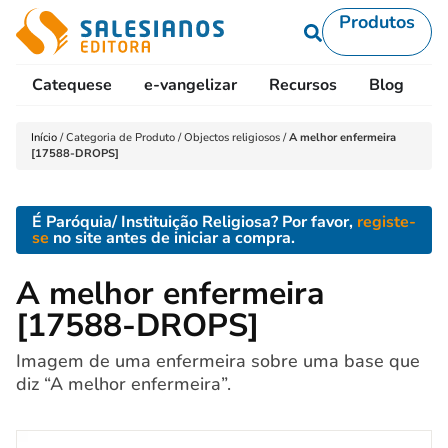
Produtos
Catequese
e-vangelizar
Recursos
Blog
L
Início
/
Categoria de Produto
/
Objectos religiosos
/
A melhor enfermeira
[17588-DROPS]
É Paróquia/ Instituição Religiosa? Por favor,
registe-
se
no site antes de iniciar a compra.
A melhor enfermeira
[17588-DROPS]
Imagem de uma enfermeira sobre uma base que
diz “A melhor enfermeira”.