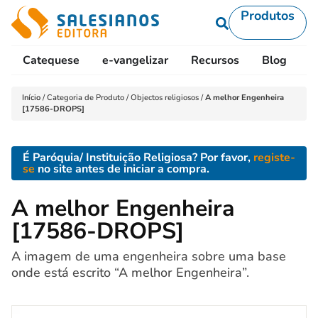
Produtos
Catequese
e-vangelizar
Recursos
Blog
L
Início
/
Categoria de Produto
/
Objectos religiosos
/
A melhor Engenheira
[17586-DROPS]
É Paróquia/ Instituição Religiosa? Por favor,
registe-
se
no site antes de iniciar a compra.
A melhor Engenheira
[17586-DROPS]
A imagem de uma engenheira sobre uma base
onde está escrito “A melhor Engenheira”.