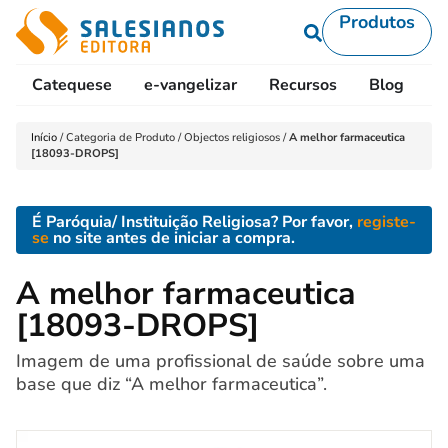
Produtos
Catequese
e-vangelizar
Recursos
Blog
L
Início
/
Categoria de Produto
/
Objectos religiosos
/
A melhor farmaceutica
[18093-DROPS]
É Paróquia/ Instituição Religiosa? Por favor,
registe-
se
no site antes de iniciar a compra.
A melhor farmaceutica
[18093-DROPS]
Imagem de uma profissional de saúde sobre uma
base que diz “A melhor farmaceutica”.