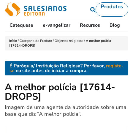
Produtos
Catequese
e-vangelizar
Recursos
Blog
L
Início
/
Categoria de Produto
/
Objectos religiosos
/
A melhor polícia
[17614-DROPS]
É Paróquia/ Instituição Religiosa? Por favor,
registe-
se
no site antes de iniciar a compra.
A melhor polícia [17614-
DROPS]
Imagem de uma agente da autoridade sobre uma
base que diz “A melhor polícia”.