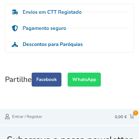
Envios em CTT Registado
Pagamento seguro
Descontos para Paróquias
Partilhe
Facebook
WhatsApp
0
Entrar / Registar
0,00
€