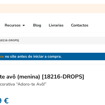
Recursos
Blog
Livrarias
Contactos
 [18216-DROPS]
-se
no site antes de iniciar a compra.
te avô (menina) [18216-DROPS]
corativa “Adoro-te Avô!”
9
€