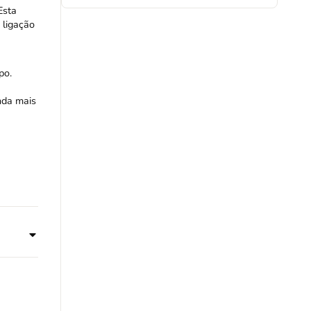
Esta
 ligação
po.
nda mais