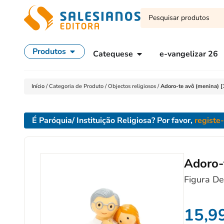
Produtos
Catequese
e-vangelizar 26
Início
/
Categoria de Produto
/
Objectos religiosos
/
Adoro-te avô (menina)
É Paróquia/ Instituição Religiosa? Por favor,
registe
Adoro-
Figura De
15,9