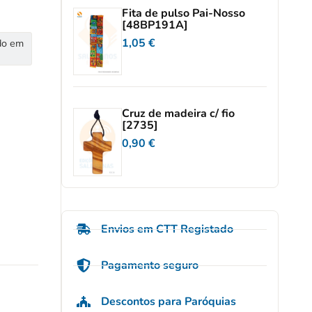
Fita de pulso Pai-Nosso
[48BP191A]
1,05
€
do em
Cruz de madeira c/ fio
[2735]
0,90
€
Envios em CTT Registado
Pagamento seguro
Descontos para Paróquias