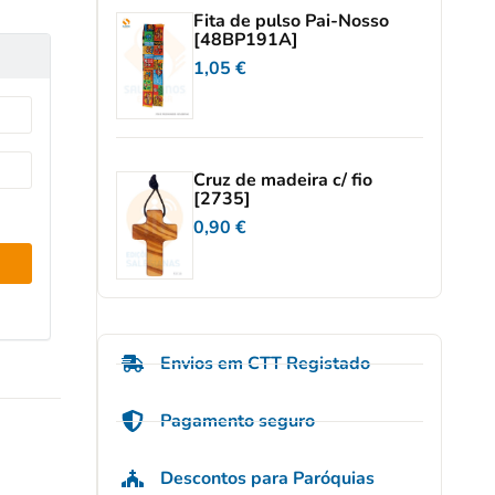
Fita de pulso Pai-Nosso
[48BP191A]
1,05
€
Cruz de madeira c/ fio
[2735]
0,90
€
Envios em CTT Registado
Pagamento seguro
Descontos para Paróquias