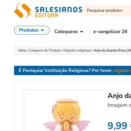
Produtos
Catequese
e-vangelizar 26
Início
/
Categoria de Produto
/
Objectos religiosos
/
Anjo da Guarda Rosa [
É Paróquia/ Instituição Religiosa? Por favor,
registe
Anjo d
Imagem d
9,99