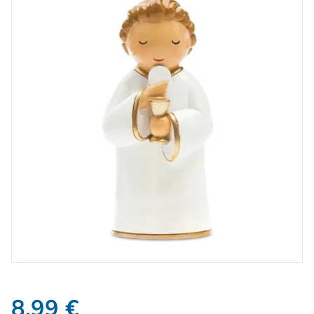
8,99
€