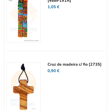
[48BP191A]
1,05
€
Cruz de madeira c/ fio [2735]
0,90
€