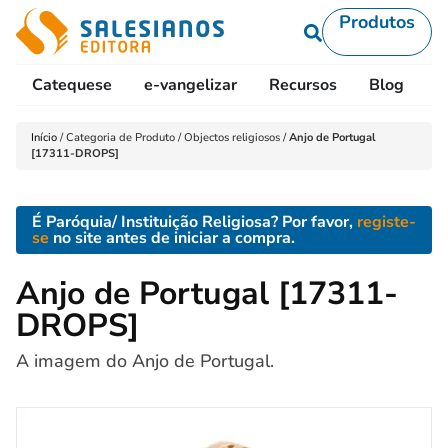
Produtos
Catequese
e-vangelizar
Recursos
Blog
L
Início
/
Categoria de Produto
/
Objectos religiosos
/
Anjo de Portugal
[17311-DROPS]
É Paróquia/ Instituição Religiosa? Por favor,
registe-
se
no site antes de iniciar a compra.
Anjo de Portugal [17311-
DROPS]
A imagem do Anjo de Portugal.