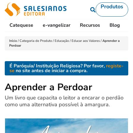
Produtos
Catequese
e-vangelizar
Recursos
Blog
L
Início
/
Categoria de Produto
/
Educação
/
Educar aos Valores
/
Aprender a
Perdoar
É Paróquia/ Instituição Religiosa? Por favor,
registe-
se
no site antes de iniciar a compra.
Aprender a Perdoar
Um livro que capacita o leitor a encarar o perdão
como uma alternativa possível à amargura.