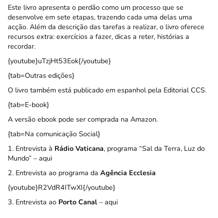
Este livro apresenta o perdão como um processo que se
desenvolve em sete etapas, trazendo cada uma delas uma
acção. Além da descrição das tarefas a realizar, o livro oferece
recursos extra: exercícios a fazer, dicas a reter, histórias a
recordar.
{youtube}uTzjHt53Eok{/youtube}
{tab=Outras edições}
O livro também está publicado
em espanhol pela Editorial CCS
.
{tab=E-book}
A versão ebook pode ser comprada na
Amazon
.
{tab=Na comunicação Social}
1. Entrevista à
Rádio Vaticana
, programa “Sal da Terra, Luz do
Mundo” –
aqui
2. Entrevista ao programa da
Agência Ecclesia
{youtube}R2VdR4ITwXI{/youtube}
3. Entrevista ao
Porto Canal
–
aqui