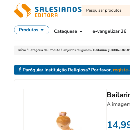
Produtos
Catequese
e-vangelizar 26
Início
/
Categoria de Produto
/
Objectos religiosos
/
Bailarina [18086-DROP
É Paróquia/ Instituição Religiosa? Por favor,
registe
Bailar
A imagem
14,9