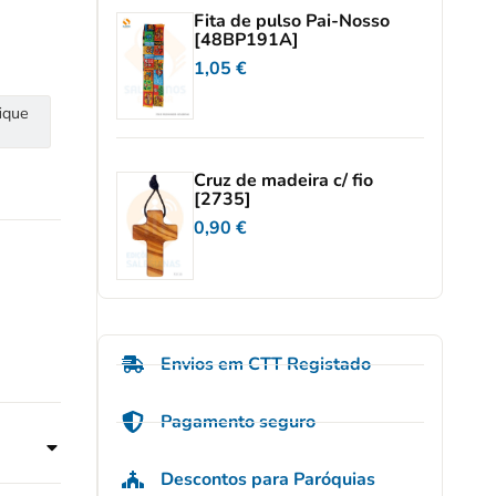
Fita de pulso Pai-Nosso
[48BP191A]
1,05
€
ique
Cruz de madeira c/ fio
[2735]
0,90
€
Envios em CTT Registado
Pagamento seguro
Descontos para Paróquias