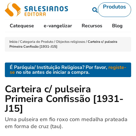
Produtos
Catequese
e-vangelizar
Recursos
Blog
L
Início
/
Categoria de Produto
/
Objectos religiosos
/
Carteira c/ pulseira
Primeira Confissão [1931-J15]
É Paróquia/ Instituição Religiosa? Por favor,
registe-
se
no site antes de iniciar a compra.
Carteira c/ pulseira
Primeira Confissão [1931-
J15]
Uma pulseira em fio roxo com medalha prateada
em forma de cruz (tau).