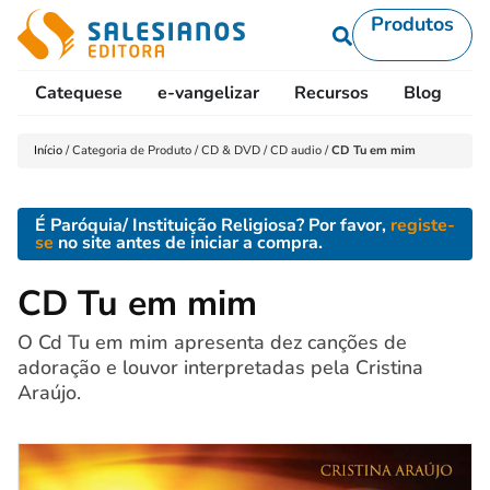
Produtos
Catequese
e-vangelizar
Recursos
Blog
L
Início
/
Categoria de Produto
/
CD & DVD
/
CD audio
/
CD Tu em mim
É Paróquia/ Instituição Religiosa? Por favor,
registe-
se
no site antes de iniciar a compra.
CD Tu em mim
O Cd Tu em mim apresenta dez canções de
adoração e louvor interpretadas pela Cristina
Araújo.