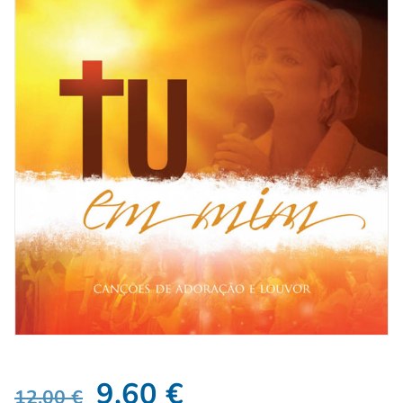
9,60
€
12,00
€