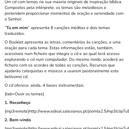
Um cd com temas na sua maioria originais de inspiração bíblica.
Compostos pela intérprete, os temas são melodiosos e
pretendem proporcionar momentos de oração e serenidade com
o Senhor.
“
Tu em mim
” apresenta 8 canções inéditas e dois temas
traduzidos.
O Booklet apresenta as letras, comentários às canções, e uma
oração para cada tema. Estas informações estão, também,
acessíveis num ficheiro que integra o cd e ao qual terá acesso
explorando o cd num computador. Do mesmo modo, acederá ao
ficheiro com os acordes de todas as canções. Recursos que
ajudarão catequistas e músicos a usarem pastoralmente este
belíssimo cd.
O cd oferece, ainda, 4 bases instrumentais.
{tab=Ouvir os temas}
1. Reconheço
{mp3remote}http://www.edisal.salesianos.pt/joomla2.5/mp3/cli
2. Bem-vindo
{mp3remote}http://www.edisal.salesianos.pt/joomla2.5/mp3/cli