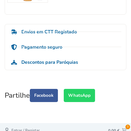
Envios em CTT Registado
Pagamento seguro
Descontos para Paróquias
Partilhe
Facebook
WhatsApp
0
Entrar / Registar
0,00
€