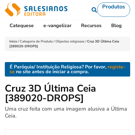
Produtos
Catequese
e-vangelizar
Recursos
Blog
L
Início
/
Categoria de Produto
/
Objectos religiosos
/
Cruz 3D Última Ceia
[389020-DROPS]
É Paróquia/ Instituição Religiosa? Por favor,
registe-
se
no site antes de iniciar a compra.
Cruz 3D Última Ceia
[389020-DROPS]
Uma cruz feita com uma imagem alusiva a Última
Ceia.