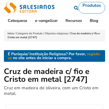
Produtos
Catequese
e-vangelizar
Recursos
Blog
L
Início
/
Categoria de Produto
/
Objectos religiosos
/
Cruz de madeira c/ fio e
Cristo em metal [2747]
É Paróquia/ Instituição Religiosa? Por favor,
registe-
se
no site antes de iniciar a compra.
Cruz de madeira c/ fio e
Cristo em metal [2747]
Cruz em madeira de oliveira, com um Cristo em
metal.