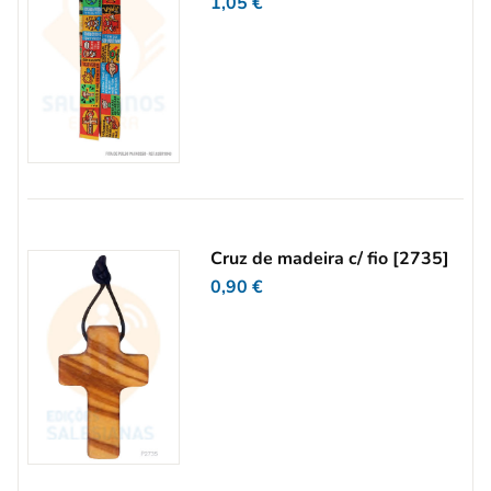
1,05
€
Cruz de madeira c/ fio [2735]
0,90
€