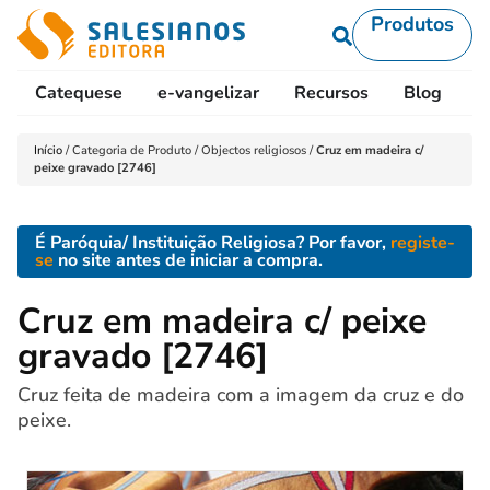
Produtos
Catequese
e-vangelizar
Recursos
Blog
L
Início
/
Categoria de Produto
/
Objectos religiosos
/
Cruz em madeira c/
peixe gravado [2746]
É Paróquia/ Instituição Religiosa? Por favor,
registe-
se
no site antes de iniciar a compra.
Cruz em madeira c/ peixe
gravado [2746]
Cruz feita de madeira com a imagem da cruz e do
peixe.