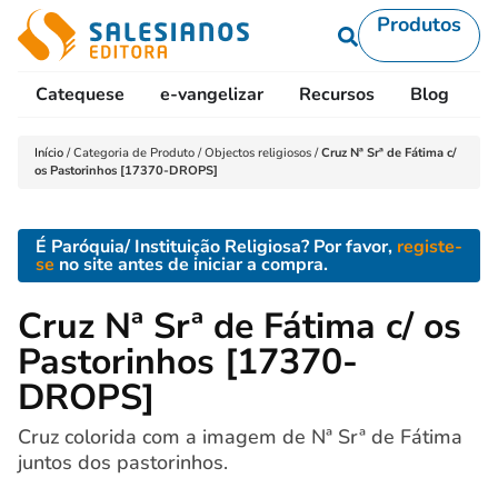
Produtos
Catequese
e-vangelizar
Recursos
Blog
L
Início
/
Categoria de Produto
/
Objectos religiosos
/
Cruz Nª Srª de Fátima c/
os Pastorinhos [17370-DROPS]
É Paróquia/ Instituição Religiosa? Por favor,
registe-
se
no site antes de iniciar a compra.
Cruz Nª Srª de Fátima c/ os
Pastorinhos [17370-
DROPS]
Cruz colorida com a imagem de Nª Srª de Fátima
juntos dos pastorinhos.