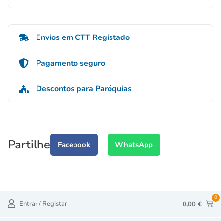
Envios em CTT Registado
Pagamento seguro
Descontos para Paróquias
Partilhe
Facebook
WhatsApp
0
Entrar / Registar
0,00
€