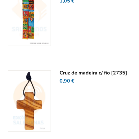
1,05
€
Cruz de madeira c/ fio [2735]
0,90
€