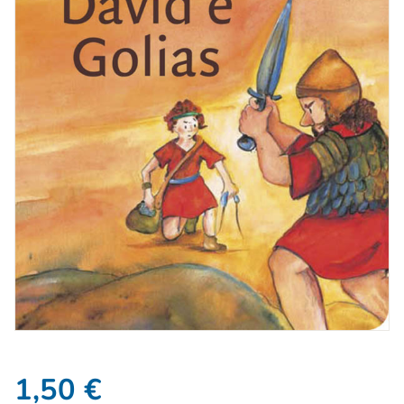
1,50
€