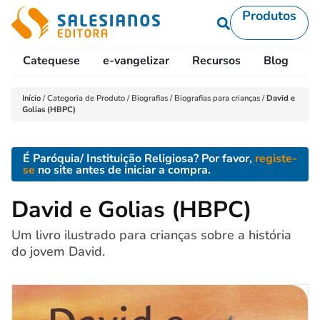
Produtos
Catequese
e-vangelizar
Recursos
Blog
L
Início
/
Categoria de Produto
/
Biografias
/
Biografias para crianças
/
David e
Golias (HBPC)
É Paróquia/ Instituição Religiosa? Por favor,
registe-
se
no site antes de iniciar a compra.
David e Golias (HBPC)
Um livro ilustrado para crianças sobre a história
do jovem David.