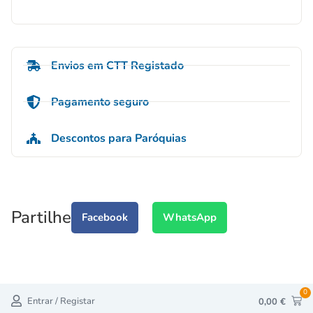
Envios em CTT Registado
Pagamento seguro
Descontos para Paróquias
Partilhe
Facebook
WhatsApp
0
Entrar / Registar
0,00
€