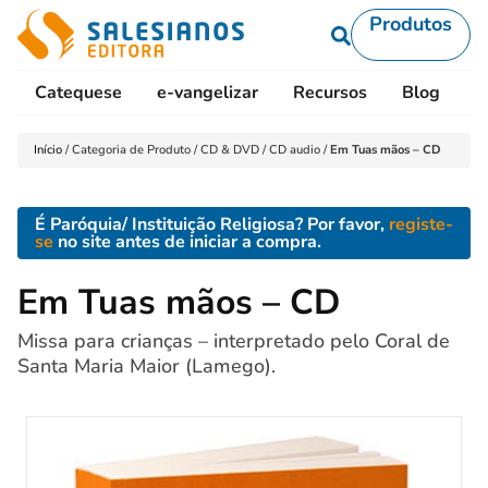
Produtos
Catequese
e-vangelizar
Recursos
Blog
L
Início
/
Categoria de Produto
/
CD & DVD
/
CD audio
/
Em Tuas mãos – CD
É Paróquia/ Instituição Religiosa? Por favor,
registe-
se
no site antes de iniciar a compra.
Em Tuas mãos – CD
Missa para crianças – interpretado pelo Coral de
Santa Maria Maior (Lamego).