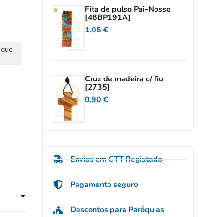
Fita de pulso Pai-Nosso
[48BP191A]
1,05
€
ique
Cruz de madeira c/ fio
[2735]
0,90
€
Envios em CTT Registado
Pagamento seguro
Descontos para Paróquias