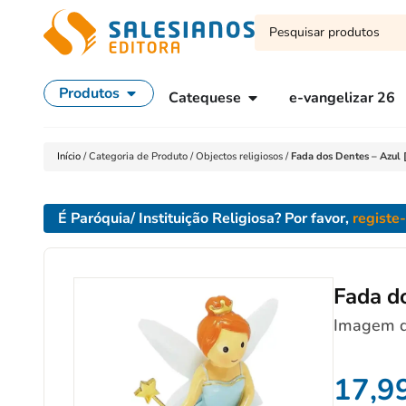
Produtos
Catequese
e-vangelizar 26
Início
/
Categoria de Produto
/
Objectos religiosos
/
Fada dos Dentes – Azu
É Paróquia/ Instituição Religiosa? Por favor,
registe
Fada d
Imagem de
17,9