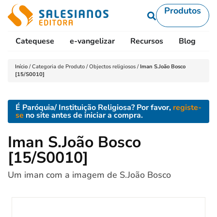
Produtos
Catequese
e-vangelizar
Recursos
Blog
L
Início
/
Categoria de Produto
/
Objectos religiosos
/
Iman S.João Bosco
[15/S0010]
É Paróquia/ Instituição Religiosa? Por favor,
registe-
se
no site antes de iniciar a compra.
Iman S.João Bosco
[15/S0010]
Um iman com a imagem de S.João Bosco